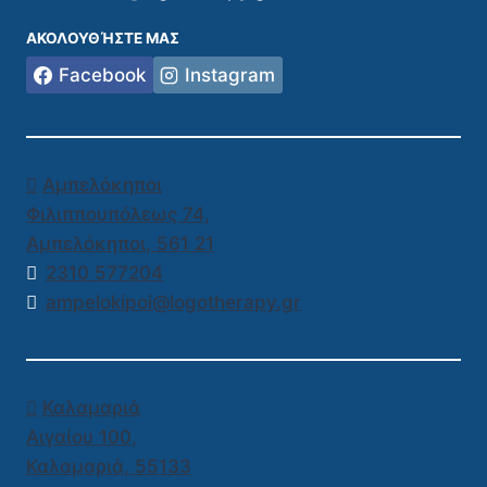
ΑΚΟΛΟΥΘΉΣΤΕ ΜΑΣ
Facebook
Instagram
Αμπελόκηποι
Φιλιππουπόλεως 74,
Αμπελόκηποι
,
561 21
2310 577204
ampelokipoi@logotherapy.gr
Καλαμαριά
Αιγαίου 100,
Καλαμαριά
,
55133