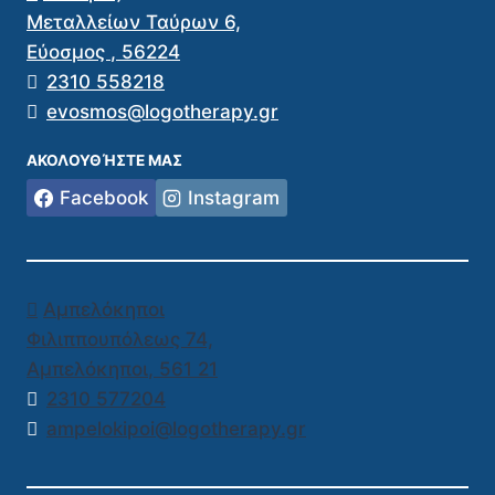
Μεταλλείων Ταύρων 6,
Εύοσμος
,
56224
2310 558218
evosmos@logotherapy.gr
ΑΚΟΛΟΥΘΉΣΤΕ ΜΑΣ
Facebook
Instagram
Αμπελόκηποι
Φιλιππουπόλεως 74,
Αμπελόκηποι
,
561 21
2310 577204
ampelokipoi@logotherapy.gr