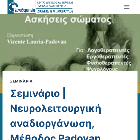
Skip
to
content
ΣΕΜΙΝΆΡΙΑ
Σεμινάριο |
Νευρολειτουργική
αναδιοργάνωση,
Μέθοδος Padovan