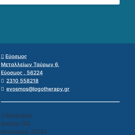
Εύοσμος
Μεταλλείων Ταύρων 6,
Εύοσμος
,
56224
2310 558218
evosmos@logotherapy.gr
Καλαμαριά
Αιγαίου 100,
Καλαμαριά
,
55133