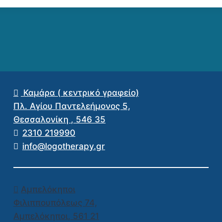
Καμάρα ( κεντρικό γραφείο)
Πλ. Αγίου Παντελεήμονος 5,
Θεσσαλονίκη
,
546 35
2310 219990
info@logotherapy.gr
Αμπελόκηποι
Φιλιππουπόλεως 74,
Αμπελόκηποι
,
561 21