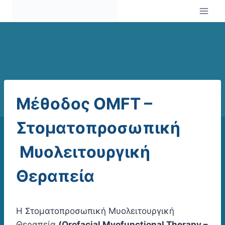
Skip
to
content
Μέθοδος OMFT –
Στοματοπροσωπική
Μυολειτουργική
Θεραπεία
Η Στοματοπροσωπική Μυολειτουργική
Θεραπεία
(Orofacial Myofunctional Therapy –