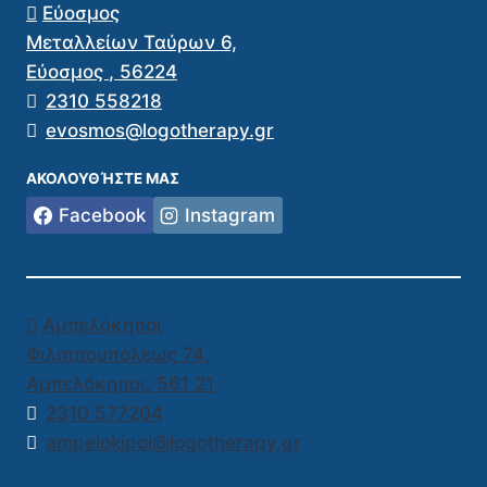
Εύοσμος
Μεταλλείων Ταύρων 6,
Εύοσμος
,
56224
2310 558218
evosmos@logotherapy.gr
ΑΚΟΛΟΥΘΉΣΤΕ ΜΑΣ
Facebook
Instagram
Αμπελόκηποι
Φιλιππουπόλεως 74,
Αμπελόκηποι
,
561 21
2310 577204
ampelokipoi@logotherapy.gr