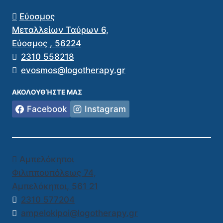
Εύοσμος
Μεταλλείων Ταύρων 6,
Εύοσμος
,
56224
2310 558218
evosmos@logotherapy.gr
ΑΚΟΛΟΥΘΉΣΤΕ ΜΑΣ
Facebook
Instagram
Αμπελόκηποι
Φιλιππουπόλεως 74,
Αμπελόκηποι
,
561 21
2310 577204
ampelokipoi@logotherapy.gr