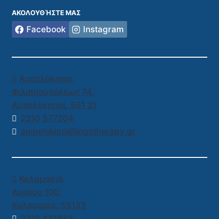
ΑΚΟΛΟΥΘΉΣΤΕ ΜΑΣ
Facebook
Instagram
Αμπελόκηποι
Φιλιππουπόλεως 74,
Αμπελόκηποι
,
561 21
2310 577204
ampelokipoi@logotherapy.gr
Καλαμαριά
Αιγαίου 100,
Καλαμαριά
,
55133
2310 441883