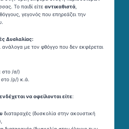
σας. Το παιδί είτε
αντικαθιστά
,
θόγγους, γεγονός που επηρεάζει την
υ.
ς Δυσλαλίας:
ι ανάλογα με τον φθόγγο που δεν εκφέρεται
 στο /σ/)
στο /ρ/) κ.ά.
ενδέχεται να οφείλονται είτε
:
υ
διαταραχές (δυσκολία στην ακουστική
,
ου
διαταραχές (δυσκολία στον έλεγχο των