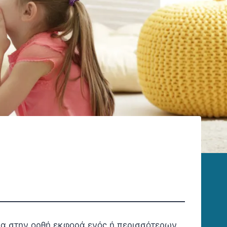
ία στην ορθή εκφορά ενός ή περισσότερων