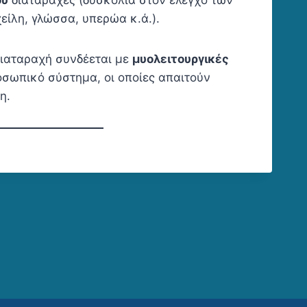
ίλη, γλώσσα, υπερώα κ.ά.).
διαταραχή συνδέεται με
μυολειτουργικές
σωπικό σύστημα, οι οποίες απαιτούν
η.