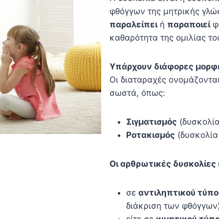
φθόγγων της μητρικής γλώσ
παραλείπει
ή
παραποιεί
φ
καθαρότητα της ομιλίας το
Υπάρχουν διάφορες μορφέ
Οι διαταραχές ονομάζοντα
σωστά, όπως:
Σιγματισμός
(δυσκολία
Ροτακισμός
(δυσκολία 
Οι αρθρωτικές δυσκολίες 
σε
αντιληπτικού τύπο
διάκριση των φθόγγων)
είτε σε
κινητικού τύπ